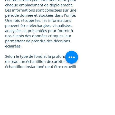
chaque emplacement de déploiement.
Les informations sont collectées sur une
période donnée et stockées dans l'unité.
Une fois récupérées, les informations
peuvent être téléchargées, visualisées,
analysées et présentées pour fournir à
nos clients des données critiques leur
permettant de prendre des décisions
éclairées.
Selon le type de fond et la profondeur
de l'eau, un échantillon de carotte ou un
échantillon instantané peut être recueilli
à l'aide de techniques manuelles ou à
distance. Les échantillons physiques
peuvent être analysés pour la
contamination, la taille des grains et les
propriétés géotechniques.
Enquêtes de profilage et d'imagerie par
sonar: